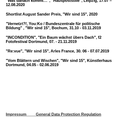
"Was danach kommt…", "Hauspoststille", Leipzig, 17.07 –
12.08.2020
Shortlist August Sander Preis, "Wir sind 15", 2020
"Vernetzt?!
, You:Ko / Bundeszentrale für politische
Bildung" , "Wir sind 15", Bochum, 31.10 - 03.11.2019
"INCONDITION", "Ein Baum wächst übers Dach", f2
Fotofestival Dortmund, 07. - 21.11.2019
"Re:vue", "Wir sind 15", Arles France, 30. 06 - 07.07.2019
"Vom Blättern und Wischen", "Wir sind 15", Künst­ler­haus
Dort­mund, 04.05
- 02.06.2019
Impressum
General Data Protection Regulation