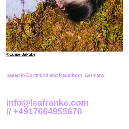
©Luise Jakobi
based in Dortmund and Paderborn, Germany
info@leafranke.com
//
+4917664955676